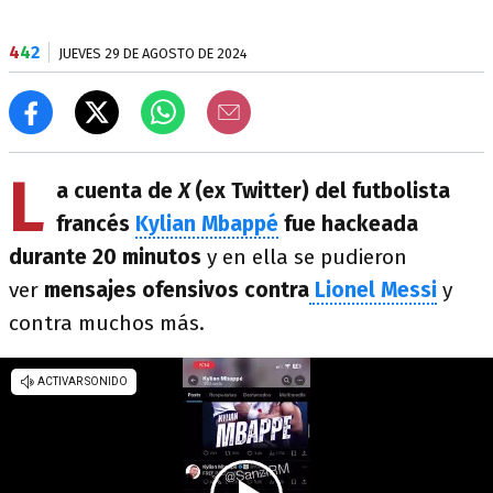
4
4
2
JUEVES 29 DE AGOSTO DE 2024
L
a cuenta de
X
(ex Twitter) del futbolista
francés
Kylian Mbappé
fue hackeada
durante 20 minutos
y en ella se pudieron
ver
mensajes ofensivos contra
Lionel Messi
y
contra muchos más.