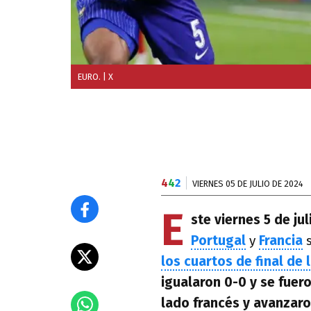
EURO.
| X
4
4
2
VIERNES 05 DE JULIO DE 2024
E
ste viernes 5 de ju
Portugal
y
Francia
s
los cuartos de final de 
igualaron 0-0 y se fuero
lado francés y avanzaro