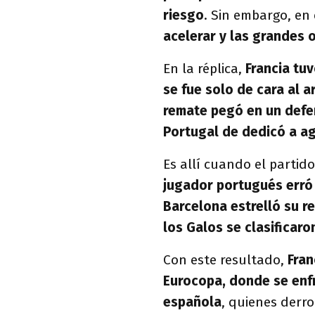
riesgo
. Sin embargo, e
acelerar y las grandes 
En la réplica,
Francia tu
se fue solo de cara al 
remate pegó en un defen
Portugal de dedicó a agu
Es allí cuando el partid
jugador portugués erró s
Barcelona estrelló su r
los Galos se clasificaron
Con este resultado,
Fran
Eurocopa, donde se enfre
española
, quienes derr