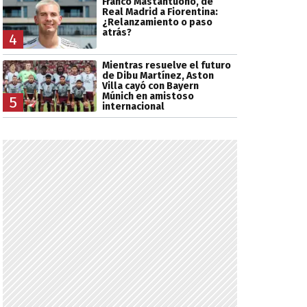
Franco Mastantuono, de
Real Madrid a Fiorentina:
¿Relanzamiento o paso
atrás?
4
Mientras resuelve el futuro
de Dibu Martínez, Aston
Villa cayó con Bayern
Múnich en amistoso
5
internacional