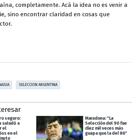
caína, completamente. Acá la idea no es venir a
ie, sino encontrar claridad en cosas que
ctor.
NASIA
SELECCION ARGENTINA
teresar
ro seguro:
Maradona: "La
 saludó a
Selección del 90 fue
r el
diez mil veces más
os en el
guapa que la del 86"
inuto