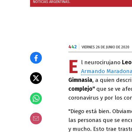
NOTICIAS ARGENTINAS.
4
4
2
VIERNES 26 DE JUNIO DE 2020
E
l neurocirujano
Leo
Armando Maradon
Gimnasia
, a quien descr
complejo"
que se ve afe
coronavirus y por los co
"Diego está bien. Obviam
las personas que se enc
y mucho. Esto trae tras