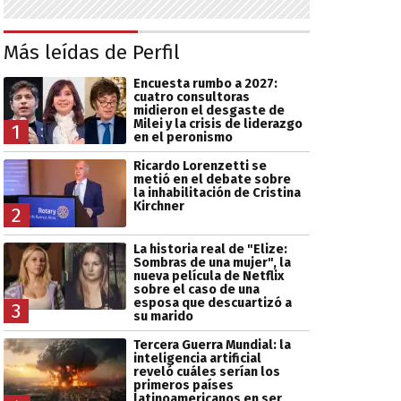
Más leídas de Perfil
Encuesta rumbo a 2027:
cuatro consultoras
midieron el desgaste de
Milei y la crisis de liderazgo
1
en el peronismo
Ricardo Lorenzetti se
metió en el debate sobre
la inhabilitación de Cristina
Kirchner
2
La historia real de "Elize:
Sombras de una mujer", la
nueva película de Netflix
sobre el caso de una
esposa que descuartizó a
3
su marido
Tercera Guerra Mundial: la
inteligencia artificial
reveló cuáles serían los
primeros países
latinoamericanos en ser