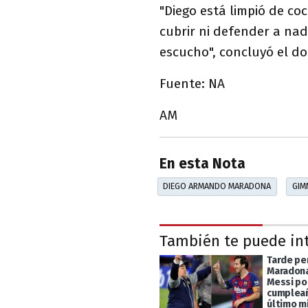
"Diego está limpió de co
cubrir ni defender a nad
escucho", concluyó el do
Fuente: NA
AM
En esta Nota
DIEGO ARMANDO MARADONA
GIM
También te puede in
Tarde pe
Maradona
Messi po
cumpleañ
último m