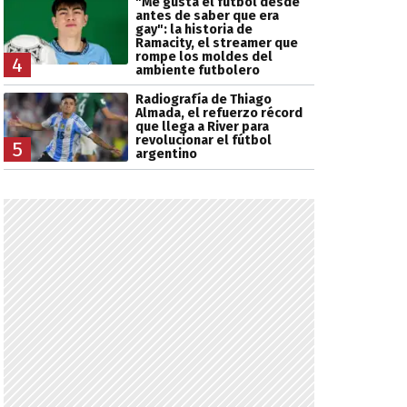
"Me gusta el fútbol desde
antes de saber que era
gay": la historia de
Ramacity, el streamer que
rompe los moldes del
4
ambiente futbolero
Radiografía de Thiago
Almada, el refuerzo récord
que llega a River para
revolucionar el fútbol
5
argentino