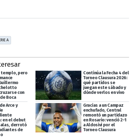
RIE A
teresar
l templo, pero
Continúa la Fecha 4 del
omance
Torneo Clausura 2026:
 Guillermo
qué partidos se
chelotto
juegan este sábado y
 cruzarse con
dónde verlos en vivo
 de Boca
de Arce y
Gracias a un Campaz
de
enchufado, Central
diente
remontó un partidazo
: en el debut
en Rosario: venció 2-1
Salas, derrotó
a Aldosivi por el
tudiantes de
Torneo Clausura
to