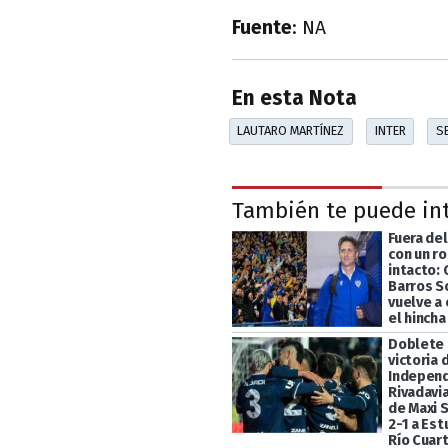
Fuente
: NA
En esta Nota
LAUTARO MARTÍNEZ
INTER
SE
También te puede in
Fuera de
con un r
intacto:
Barros S
vuelve a
el hincha
Doblete 
victoria 
Indepen
Rivadavia
de Maxi 
2-1 a Es
Río Cuar