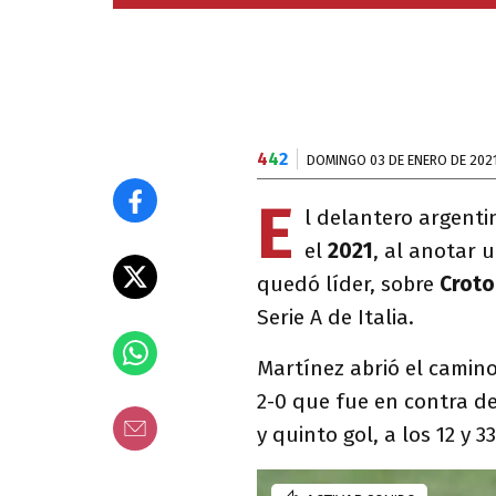
4
4
2
DOMINGO 03 DE ENERO DE 202
E
l delantero argent
el
2021
, al anotar 
quedó líder, sobre
Crot
Serie A de Italia.
Martínez abrió el camino
2-0 que fue en contra de
y quinto gol, a los 12 y 