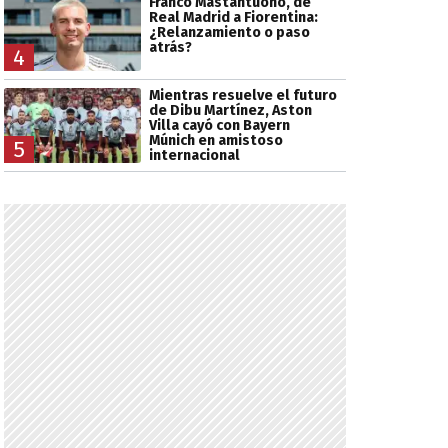
Franco Mastantuono, de
Real Madrid a Fiorentina:
¿Relanzamiento o paso
atrás?
4
Mientras resuelve el futuro
de Dibu Martínez, Aston
Villa cayó con Bayern
Múnich en amistoso
5
internacional