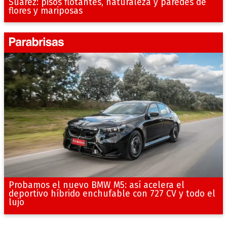
Suárez: pisos flotantes, naturaleza y paredes de
flores y mariposas
Probamos el nuevo BMW M5: así acelera el
deportivo híbrido enchufable con 727 CV y todo el
lujo