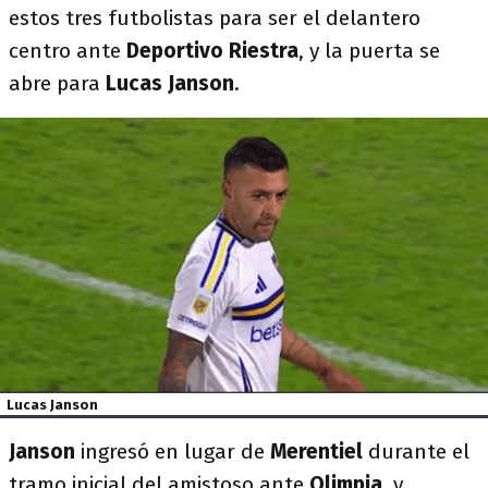
estos tres futbolistas para ser el delantero
centro ante
Deportivo Riestra
, y la puerta se
abre para
Lucas Janson
.
Lucas Janson
Janson
ingresó en lugar de
Merentiel
durante el
tramo inicial del amistoso ante
Olimpia
, y