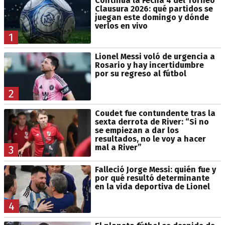
Continúa la Fecha 4 del Torneo
Clausura 2026: qué partidos se
juegan este domingo y dónde
verlos en vivo
1
Lionel Messi voló de urgencia a
Rosario y hay incertidumbre
por su regreso al fútbol
2
Coudet fue contundente tras la
sexta derrota de River: “Si no
se empiezan a dar los
resultados, no le voy a hacer
mal a River”
3
Falleció Jorge Messi: quién fue y
por qué resultó determinante
en la vida deportiva de Lionel
4