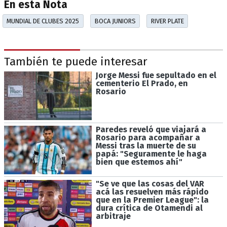
En esta Nota
MUNDIAL DE CLUBES 2025
BOCA JUNIORS
RIVER PLATE
También te puede interesar
Jorge Messi fue sepultado en el
cementerio El Prado, en
Rosario
Paredes reveló que viajará a
Rosario para acompañar a
Messi tras la muerte de su
papá: "Seguramente le haga
bien que estemos ahí"
"Se ve que las cosas del VAR
acá las resuelven más rápido
que en la Premier League": la
dura crítica de Otamendi al
arbitraje