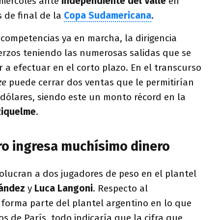
miércoles ante
Independiente del Valle
en
 de final de la
Copa Sudamericana
.
 competencias ya en marcha, la dirigencia
erzos teniendo las numerosas salidas que se
r a efectuar en el corto plazo. En el transcurso
ze
puede cerrar dos ventas que le permitirían
dólares, siendo este un monto récord en la
Riquelme
.
ero ingresa muchísimo dinero
olucran a dos jugadores de peso en el plantel
nández
y
Luca Langoni
. Respecto al
forma parte del plantel argentino en lo que
os de París, todo indicaría que la cifra que