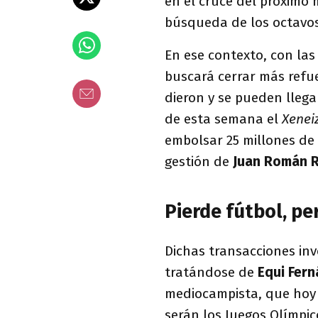
en el cruce del próximo 
búsqueda de los octavos
En ese contexto, con las
buscará cerrar más refu
dieron y se pueden llega
de esta semana el
Xenei
embolsar 25 millones de 
gestión de
Juan Román 
Pierde fútbol, p
Dichas transacciones inv
tratándose de
Equi Fer
mediocampista, que hoy 
serán los Juegos Olímpic