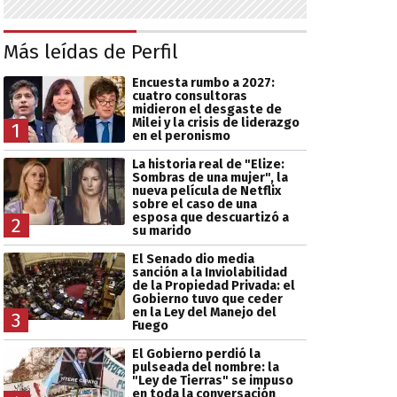
Más leídas de Perfil
Encuesta rumbo a 2027:
cuatro consultoras
midieron el desgaste de
Milei y la crisis de liderazgo
1
en el peronismo
La historia real de "Elize:
Sombras de una mujer", la
nueva película de Netflix
sobre el caso de una
esposa que descuartizó a
2
su marido
El Senado dio media
sanción a la Inviolabilidad
de la Propiedad Privada: el
Gobierno tuvo que ceder
en la Ley del Manejo del
3
Fuego
El Gobierno perdió la
pulseada del nombre: la
"Ley de Tierras" se impuso
en toda la conversación