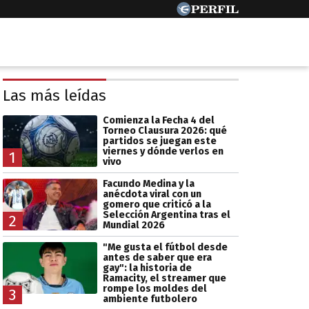
Las más leídas
Comienza la Fecha 4 del
Torneo Clausura 2026: qué
partidos se juegan este
viernes y dónde verlos en
1
vivo
Facundo Medina y la
anécdota viral con un
gomero que criticó a la
Selección Argentina tras el
2
Mundial 2026
"Me gusta el fútbol desde
antes de saber que era
gay": la historia de
Ramacity, el streamer que
rompe los moldes del
3
ambiente futbolero