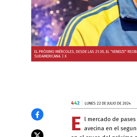
EL PRÓXIMO MIÉRCOLES, DESDE LAS 21:30, EL "XENEIZE" REC
SUDAMERICANA.
| X
4
4
2
LUNES 22 DE JULIO DE 2024
E
l mercado de pases
avecina en el segu