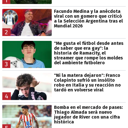
1
Facundo Medina y la anécdota
viral con un gomero que criticó
a la Selección Argentina tras el
Mundial 2026
2
"Me gusta el fútbol desde antes
de saber que era gay": la
historia de Ramacity, el
streamer que rompe los moldes
del ambiente futbolero
3
"Ni la matera dejaron": Franco
Colapinto sufrió un insólito
robo en Italia y su reacción no
tardó en volverse viral
4
Bomba en el mercado de pases:
Thiago Almada será nuevo
jugador de River con una cifra
histórica