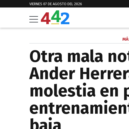
VIERNES 07 DE AGOSTO DEL 2026
MÁ
Otra mala not
Ander Herrer
molestia en 
entrenamient
baja