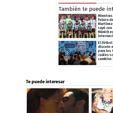
También te puede in
Mientras
futuro d
Martínez,
cayó con
Múnich e
internac
El Fútbol
discute 
para los
cuáles s
cambios 