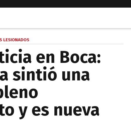
S LESIONADOS
icia en Boca:
a sintió una
pleno
o y es nueva