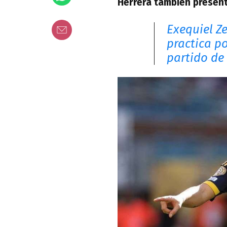
Herrera también present
Exequiel Z
practica po
partido de 