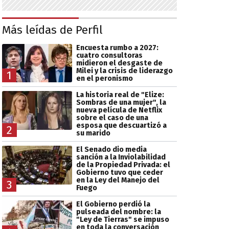
Más leídas de Perfil
Encuesta rumbo a 2027:
cuatro consultoras
midieron el desgaste de
Milei y la crisis de liderazgo
1
en el peronismo
La historia real de "Elize:
Sombras de una mujer", la
nueva película de Netflix
sobre el caso de una
esposa que descuartizó a
2
su marido
El Senado dio media
sanción a la Inviolabilidad
de la Propiedad Privada: el
Gobierno tuvo que ceder
en la Ley del Manejo del
3
Fuego
El Gobierno perdió la
pulseada del nombre: la
"Ley de Tierras" se impuso
en toda la conversación