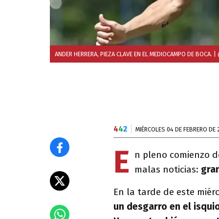
ANDER HERRERA, PIEZA CLAVE EN EL MEDIOCAMPO DE BOCA.
|
4
4
2
MIÉRCOLES 04 DE FEBRERO DE 
E
n pleno comienzo d
malas noticias:
gran
En la tarde de este miér
un desgarro en el isquio