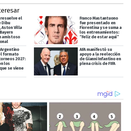
teresar
 resuelve el
Franco Mastantuono
e Dibu
fue presentado en
 Aston Villa
Fiorentina y se suma a
 Bayern
los entrenamientos:
n amistoso
“Feliz de estar aquí”
ional
 Argentino
AFA manifestó su
el formato
apoyo a la reelección
 torneos 2027:
de Gianni Infantino en
on los
plena crisis de FIFA
que se viene