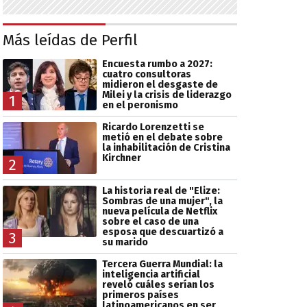
Más leídas de Perfil
Encuesta rumbo a 2027:
cuatro consultoras
midieron el desgaste de
Milei y la crisis de liderazgo
1
en el peronismo
Ricardo Lorenzetti se
metió en el debate sobre
la inhabilitación de Cristina
Kirchner
2
La historia real de "Elize:
Sombras de una mujer", la
nueva película de Netflix
sobre el caso de una
esposa que descuartizó a
3
su marido
Tercera Guerra Mundial: la
inteligencia artificial
reveló cuáles serían los
primeros países
latinoamericanos en ser