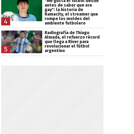
"Me gusta el fútbol desde
antes de saber que era
gay": la historia de
Ramacity, el streamer que
rompe los moldes del
4
ambiente futbolero
Radiografía de Thiago
Almada, el refuerzo récord
que llega a River para
revolucionar el fútbol
5
argentino