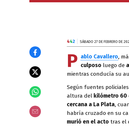
4
4
2
SÁBADO 27 DE FEBRERO DE 20
P
ablo Cavallero
, m
culposo
luego de
a
mientras conducía su au
Según fuentes policiale
altura del
kilómetro 60
cercana a La Plata
, cua
habría cruzado en su ca
murió en el acto
tras el