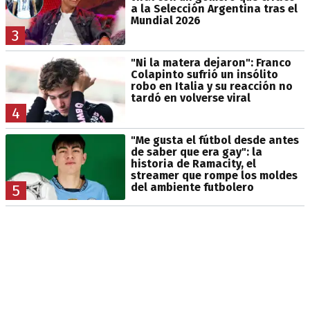
a la Selección Argentina tras el
Mundial 2026
3
"Ni la matera dejaron": Franco
Colapinto sufrió un insólito
robo en Italia y su reacción no
tardó en volverse viral
4
"Me gusta el fútbol desde antes
de saber que era gay": la
historia de Ramacity, el
streamer que rompe los moldes
del ambiente futbolero
5