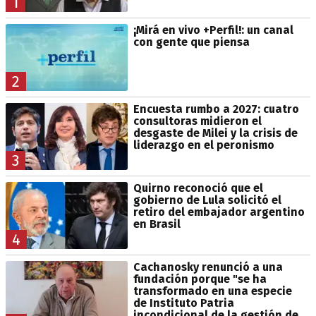
1
¡Mirá en vivo +Perfil!: un canal
con gente que piensa
2
Encuesta rumbo a 2027: cuatro
consultoras midieron el
desgaste de Milei y la crisis de
liderazgo en el peronismo
3
Quirno reconoció que el
gobierno de Lula solicitó el
retiro del embajador argentino
en Brasil
4
Cachanosky renunció a una
fundación porque "se ha
transformado en una especie
de Instituto Patria
incondicional de la gestión de