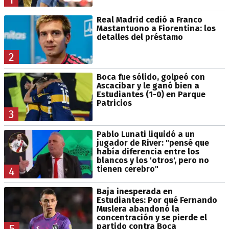
Real Madrid cedió a Franco
Mastantuono a Fiorentina: los
detalles del préstamo
2
Boca fue sólido, golpeó con
Ascacibar y le ganó bien a
Estudiantes (1-0) en Parque
Patricios
3
Pablo Lunati liquidó a un
jugador de River: "pensé que
había diferencia entre los
blancos y los 'otros', pero no
tienen cerebro"
4
Baja inesperada en
Estudiantes: Por qué Fernando
Muslera abandonó la
concentración y se pierde el
partido contra Boca
5