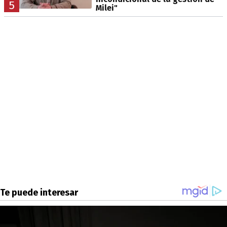
5
Milei"