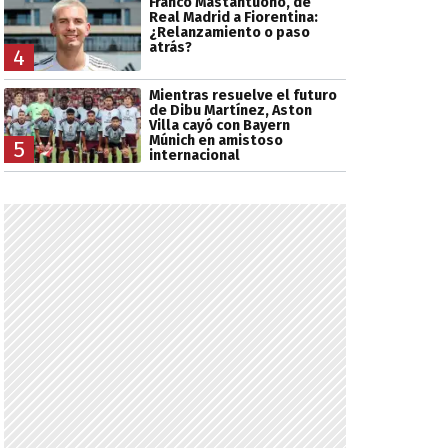
Franco Mastantuono, de
Real Madrid a Fiorentina:
¿Relanzamiento o paso
atrás?
4
Mientras resuelve el futuro
de Dibu Martínez, Aston
Villa cayó con Bayern
Múnich en amistoso
5
internacional