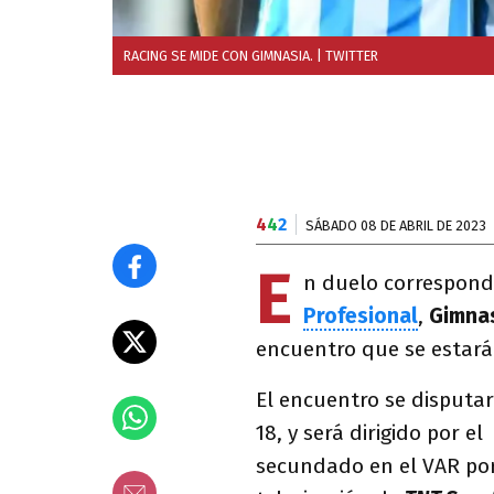
RACING SE MIDE CON GIMNASIA.
| TWITTER
4
4
2
SÁBADO 08 DE ABRIL DE 2023
E
n duelo correspond
Profesional
,
Gimnas
encuentro que se estará
El encuentro se disputar
18, y será dirigido por e
secundado en el VAR por 