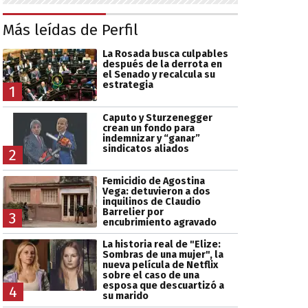
Más leídas de Perfil
La Rosada busca culpables
después de la derrota en
el Senado y recalcula su
estrategia
1
Caputo y Sturzenegger
crean un fondo para
indemnizar y “ganar”
sindicatos aliados
2
Femicidio de Agostina
Vega: detuvieron a dos
inquilinos de Claudio
Barrelier por
3
encubrimiento agravado
La historia real de "Elize:
Sombras de una mujer", la
nueva película de Netflix
sobre el caso de una
esposa que descuartizó a
4
su marido