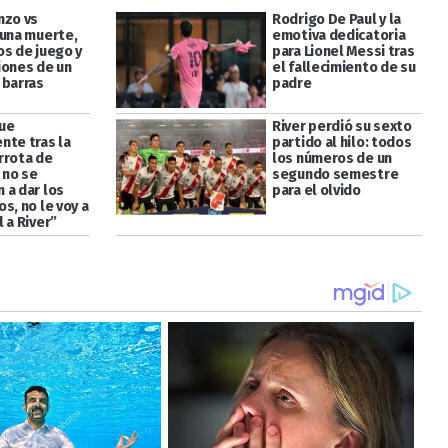
nzo vs
Rodrigo De Paul y la
 una muerte,
emotiva dedicatoria
os de juego y
para Lionel Messi tras
iones de un
el fallecimiento de su
 barras
padre
ue
River perdió su sexto
nte tras la
partido al hilo: todos
rrota de
los números de un
i no se
segundo semestre
 a dar los
para el olvido
s, no le voy a
 a River”