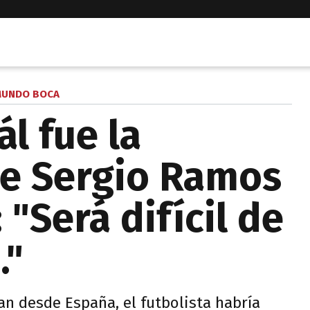
UNDO BOCA
l fue la
ue Sergio Ramos
 "Será difícil de
."
n desde España, el futbolista habría