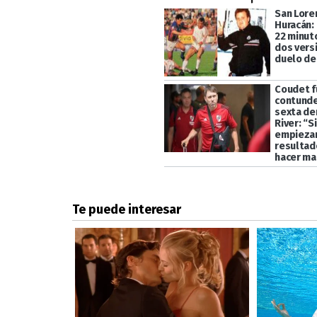
San Lore
Huracán:
22 minut
dos vers
duelo de
Coudet f
contunde
sexta de
River: “S
empiezan
resultado
hacer mal