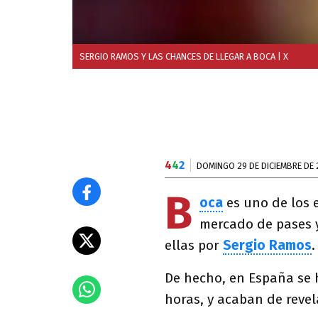
SERGIO RAMOS Y LAS CHANCES DE LLEGAR A BOCA
| X
4
4
2
DOMINGO 29 DE DICIEMBRE DE 
B
oca
es uno de los 
mercado de pases y 
ellas por
Sergio Ramos
.
De hecho, en España se h
horas, y acaban de revel