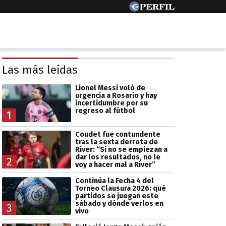
Las más leídas
Lionel Messi voló de
urgencia a Rosario y hay
incertidumbre por su
regreso al fútbol
1
Coudet fue contundente
tras la sexta derrota de
River: “Si no se empiezan a
dar los resultados, no le
2
voy a hacer mal a River”
Continúa la Fecha 4 del
Torneo Clausura 2026: qué
partidos se juegan este
sábado y dónde verlos en
3
vivo