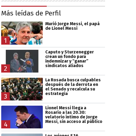
Más leídas de Perfil
Murió Jorge Messi, el papá
de Lionel Messi
1
Caputo y Sturzenegger
crean un fondo para
indemnizar y “ganar”
sindicatos aliados
2
La Rosada busca culpables
después de la derrota en
el Senado y recalcula su
estrategia
3
Lionel Messi llega a
Rosario a las 20.30:
velatorio íntimo de Jorge
Messi, sin acceso al público
4
Los aviones F 16