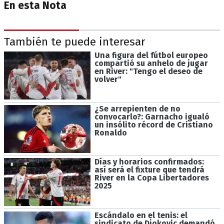
En esta Nota
También te puede interesar
Una figura del fútbol europeo
compartió su anhelo de jugar
en River: "Tengo el deseo de
volver"
¿Se arrepienten de no
convocarlo?: Garnacho igualó
un insólito récord de Cristiano
Ronaldo
Días y horarios confirmados:
así será el fixture que tendrá
River en la Copa Libertadores
2025
Escándalo en el tenis: el
sindicato de Djokovic demandó