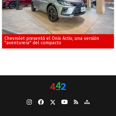
Chevrolet presentó el Onix Activ, una versión
"aventurera" del compacto