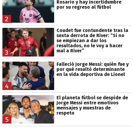
Rosario y hay incertidumbre
por su regreso al fútbol
2
Coudet fue contundente tras la
sexta derrota de River: “Si no
se empiezan a dar los
resultados, no le voy a hacer
mal a River”
3
Falleció Jorge Messi: quién fue y
por qué resultó determinante
en la vida deportiva de Lionel
4
El planeta fútbol se despide de
Jorge Messi entre emotivos
mensajes y muestras de
respeto
5