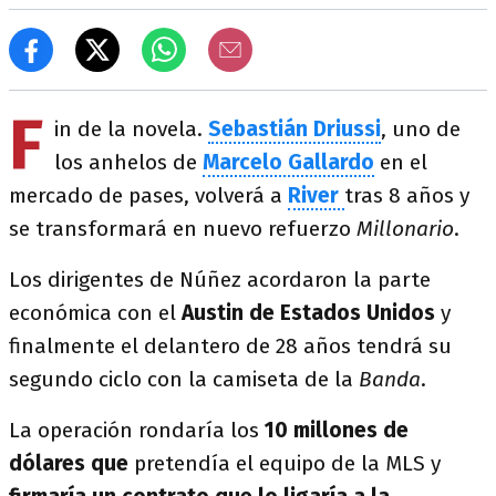
F
in de la novela.
Sebastián Driussi
, uno de
los anhelos de
Marcelo Gallardo
en el
mercado de pases, volverá a
River
tras 8 años y
se transformará en nuevo refuerzo
Millonario
.
Los dirigentes de Núñez acordaron la parte
económica con el
Austin de Estados Unidos
y
finalmente el delantero de 28 años tendrá su
segundo ciclo con la camiseta de la
Banda
.
La operación rondaría los
10 millones de
dólares que
pretendía el equipo de la MLS y