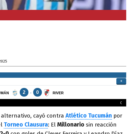
2025
alternativo, cayó contra
Atlético Tucumán
por
el
Torneo Clausura
: El
Millonario
sin reacción
 2-0
con goles de Clever Ferreira y Leandro Díaz.