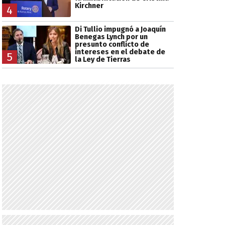
Kirchner
4
Di Tullio impugnó a Joaquín
Benegas Lynch por un
presunto conflicto de
intereses en el debate de
5
la Ley de Tierras