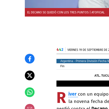
EL DECANO SE QUEDÓ CON LOS TRES PUNTOS
| ATOFICIAL
4
4
2
VIERNES 19 DE SEPTIEMBRE DE 
R
iver
con un equipo 
la novena fecha d
perdió contra el
Decano