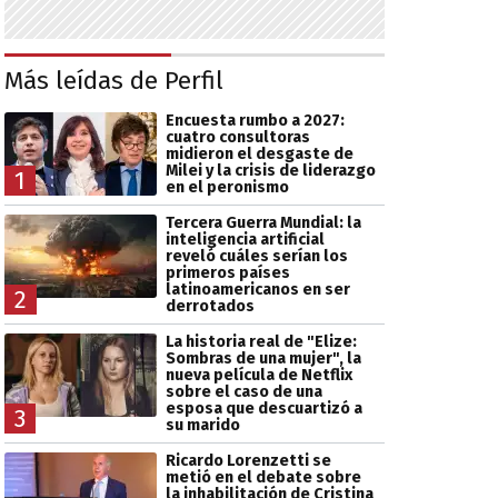
Más leídas de Perfil
Encuesta rumbo a 2027:
cuatro consultoras
midieron el desgaste de
Milei y la crisis de liderazgo
1
en el peronismo
Tercera Guerra Mundial: la
inteligencia artificial
reveló cuáles serían los
primeros países
latinoamericanos en ser
2
derrotados
La historia real de "Elize:
Sombras de una mujer", la
nueva película de Netflix
sobre el caso de una
esposa que descuartizó a
3
su marido
Ricardo Lorenzetti se
metió en el debate sobre
la inhabilitación de Cristina