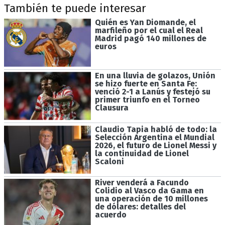
También te puede interesar
Quién es Yan Diomande, el
marfileño por el cual el Real
Madrid pagó 140 millones de
euros
En una lluvia de golazos, Unión
se hizo fuerte en Santa Fe:
venció 2-1 a Lanús y festejó su
primer triunfo en el Torneo
Clausura
Claudio Tapia habló de todo: la
Selección Argentina el Mundial
2026, el futuro de Lionel Messi y
la continuidad de Lionel
Scaloni
River venderá a Facundo
Colidio al Vasco da Gama en
una operación de 10 millones
de dólares: detalles del
acuerdo