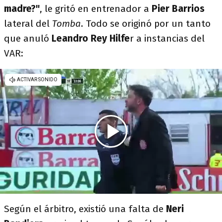
madre?"
, le gritó en entrenador a
Pier Barrios
lateral del
Tomba
. Todo se originó por un tanto
que anuló
Leandro Rey Hilfe
r a instancias del
VAR:
Según el árbitro, existió una falta de
Neri