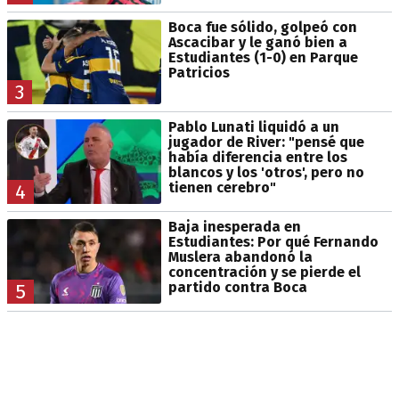
Boca fue sólido, golpeó con
Ascacibar y le ganó bien a
Estudiantes (1-0) en Parque
Patricios
3
Pablo Lunati liquidó a un
jugador de River: "pensé que
había diferencia entre los
blancos y los 'otros', pero no
tienen cerebro"
4
Baja inesperada en
Estudiantes: Por qué Fernando
Muslera abandonó la
concentración y se pierde el
partido contra Boca
5