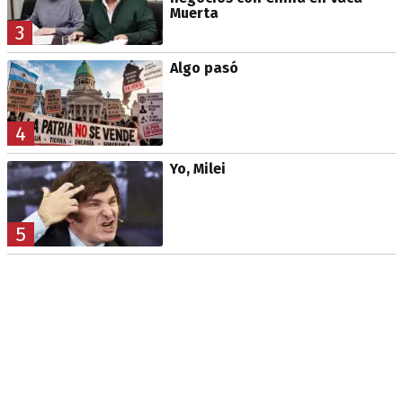
Muerta
3
Algo pasó
4
Yo, Milei
5