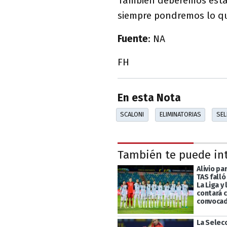
También deberemos estar
siempre pondremos lo que
Fuente
: NA
FH
En esta Nota
SCALONI
ELIMINATORIAS
SEL
También te puede in
Alivio par
TAS falló
La Liga y
contará 
convoca
La Selec