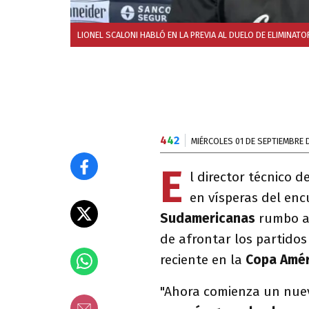
LIONEL SCALONI HABLÓ EN LA PREVIA AL DUELO DE ELIMINATO
4
4
2
MIÉRCOLES 01 DE SEPTIEMBRE 
E
l director técnico d
en vísperas del en
Sudamericanas
rumbo al
de afrontar los partido
reciente en la
Copa Amér
"Ahora comienza un nue