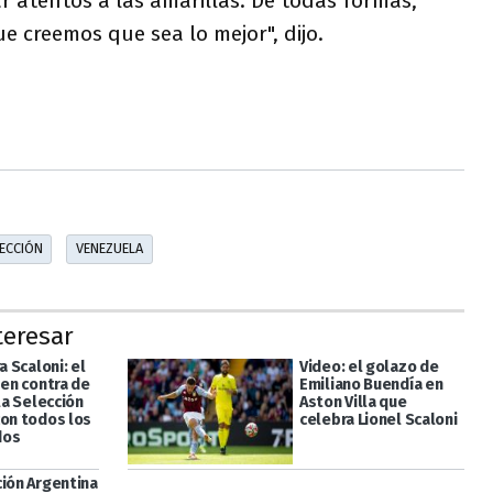
 atentos a las amarillas. De todas formas,
 creemos que sea lo mejor", dijo.
ECCIÓN
VENEZUELA
teresar
a Scaloni: el
Video: el golazo de
 en contra de
Emiliano Buendía en
 la Selección
Aston Villa que
con todos los
celebra Lionel Scaloni
dos
ción Argentina