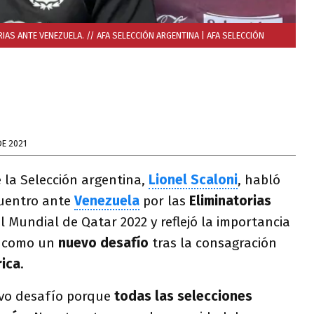
RIAS ANTE VENEZUELA. // AFA SELECCIÓN ARGENTINA
| AFA SELECCIÓN
DE 2021
e la Selección argentina,
Lionel Scaloni
, habló
cuentro ante
Venezuela
por las
Eliminatorias
 Mundial de Qatar 2022 y reflejó la importancia
s como un
nuevo desafío
tras la consagración
ica
.
vo desafío porque
todas las selecciones