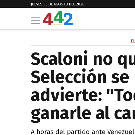
JUEVES 06 DE AGOSTO DEL 2026
E
Scaloni no qu
Selección se 
advierte: "T
ganarle al c
A horas del partido ante Venezue