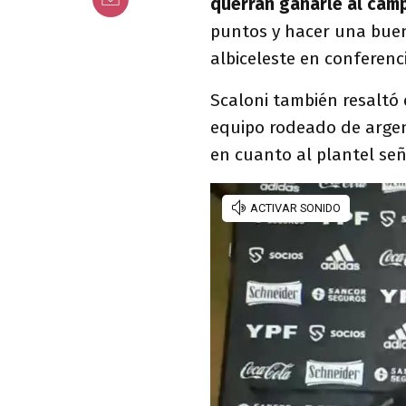
querrán ganarle al cam
puntos y hacer una buena
albiceleste en conferen
Scaloni también resaltó
equipo rodeado de argen
en cuanto al plantel señ