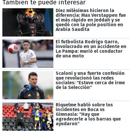
También te puede interesar
Diez milésimas hicieron la
diferencia: Max Verstappen fue
el más rápido en Jeddah y se
quedó con la pole position en
Arabia Saudita
El futbolista Rodrigo Garro,
involucrado en un accidente en
La Pampa: murió el conductor
de una moto
Scaloni y una fuerte confesión
que revolucionó las redes
sociales: "Estuve cerca de irme
de la Selección"
Riquelme habló sobre los
incidentes en Boca vs
Gimnasia: "Hay que
agradecerle a los barras que
ayudaron"