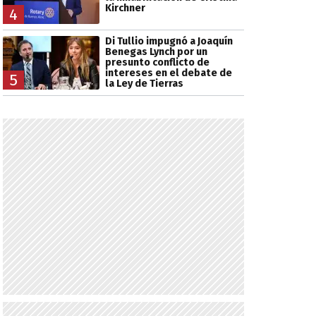
Kirchner
4
Di Tullio impugnó a Joaquín
Benegas Lynch por un
presunto conflicto de
intereses en el debate de
5
la Ley de Tierras