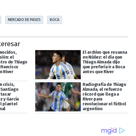
MERCADO DE PASES
BOCA
teresar
onocidos,
El archivo que resuena
sión: el
en Núñez: el día que
tro de Thiago
Thiago Almada dijo
 Francisco
que prefería ir a Boca
n River
antes que River
n crisis,
Radiografía de Thiago
 Santiago
Almada, el refuerzo
ltasar
récord que llega a
z y García
River para
l plantel
revolucionar el fútbol
nal
argentino