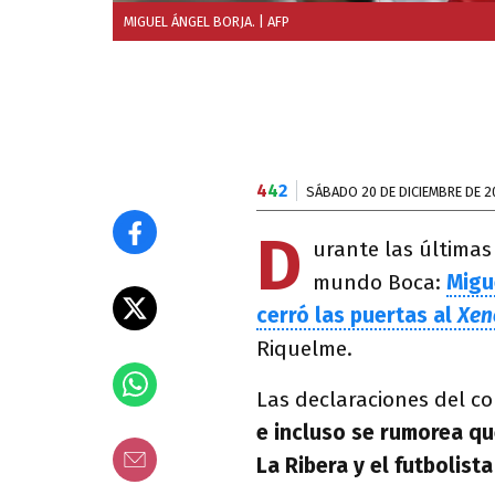
MIGUEL ÁNGEL BORJA.
| AFP
4
4
2
SÁBADO 20 DE DICIEMBRE DE 2
D
urante las últimas
mundo Boca:
Migu
cerró las puertas al
Xen
Riquelme.
Las declaraciones del c
e incluso se rumorea qu
La Ribera y el futbolist