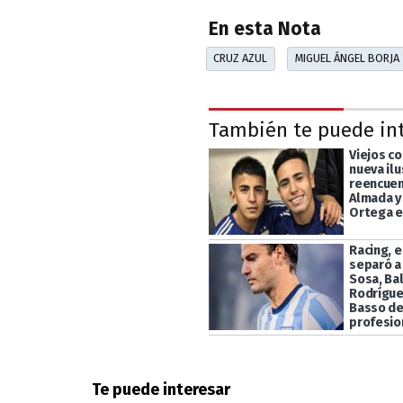
En esta Nota
CRUZ AZUL
MIGUEL ÁNGEL BORJA
También te puede in
Viejos c
nueva ilu
reencuen
Almada y
Ortega e
Racing, e
separó a
Sosa, Ba
Rodrígue
Basso de
profesio