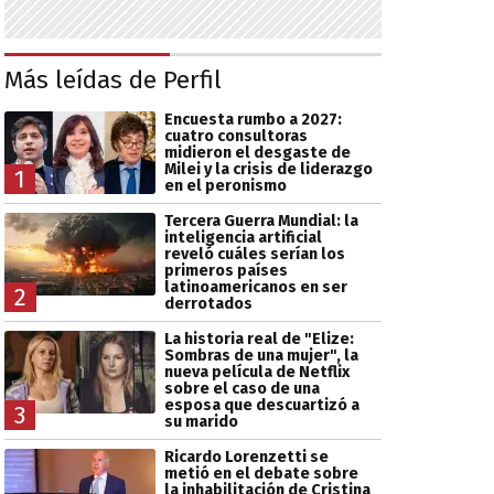
Más leídas de Perfil
Encuesta rumbo a 2027:
cuatro consultoras
midieron el desgaste de
Milei y la crisis de liderazgo
1
en el peronismo
Tercera Guerra Mundial: la
inteligencia artificial
reveló cuáles serían los
primeros países
latinoamericanos en ser
2
derrotados
La historia real de "Elize:
Sombras de una mujer", la
nueva película de Netflix
sobre el caso de una
esposa que descuartizó a
3
su marido
Ricardo Lorenzetti se
metió en el debate sobre
la inhabilitación de Cristina