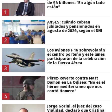
de $4 billones: "En algún lado
están"
1
ANSES: cuándo cobran
jubilados y pensionados en
agosto de 2026, según el DNI
2
Los aviones F 16 sobrevolarán
el centro porteño y este lunes
participarán de la celebración
de la Fuerza Aérea
3
Pérez-Reverte contra Matt
Damon en La Odisea: "No es el
héroe mediterráneo que nos
contó Homero"
4
Jorge Gorini, el juez del caso
Vialidad, declaró que Cristina