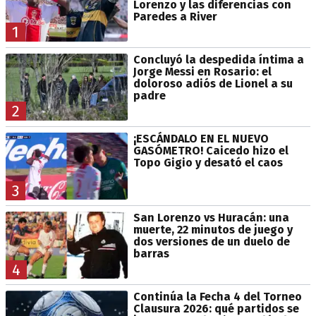
Lorenzo y las diferencias con
Paredes a River
1
Concluyó la despedida íntima a
Jorge Messi en Rosario: el
doloroso adiós de Lionel a su
padre
2
¡ESCÁNDALO EN EL NUEVO
GASÓMETRO! Caicedo hizo el
Topo Gigio y desató el caos
3
San Lorenzo vs Huracán: una
muerte, 22 minutos de juego y
dos versiones de un duelo de
barras
4
Continúa la Fecha 4 del Torneo
Clausura 2026: qué partidos se