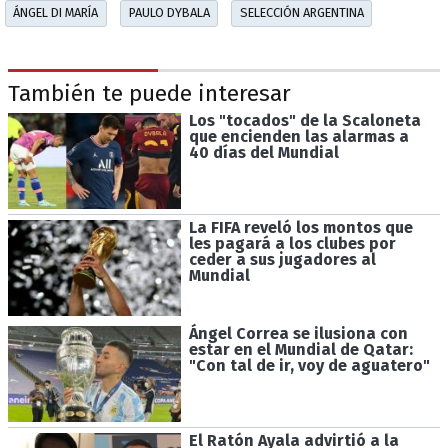
ÁNGEL DI MARÍA
PAULO DYBALA
SELECCIÓN ARGENTINA
También te puede interesar
Los "tocados" de la Scaloneta
que encienden las alarmas a
40 días del Mundial
La FIFA reveló los montos que
les pagará a los clubes por
ceder a sus jugadores al
Mundial
Ángel Correa se ilusiona con
estar en el Mundial de Qatar:
"Con tal de ir, voy de aguatero"
El Ratón Ayala advirtió a la