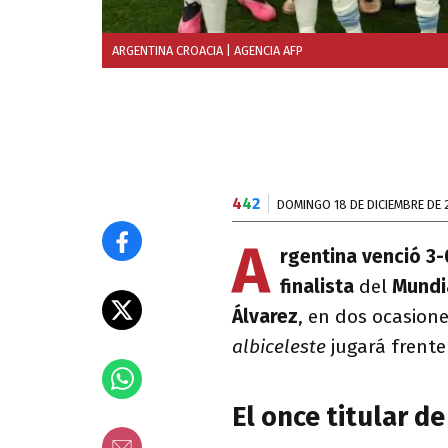
ARGENTINA CROACIA
| AGENCIA AFP
4
4
2
DOMINGO 18 DE DICIEMBRE DE 
A
rgentina venció 3-
finalista
del
Mundi
Álvarez
, en dos ocasione
albiceleste
jugará frent
El once titular d