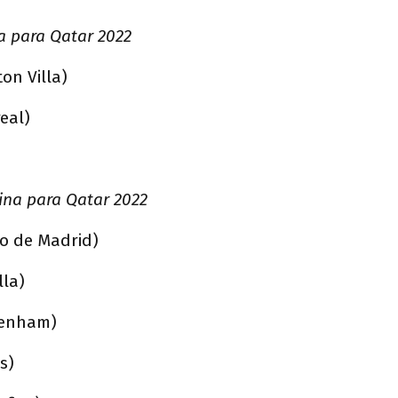
a para Qatar 2022
on Villa)
real)
ina para Qatar 2022
co de Madrid)
lla)
tenham)
s)