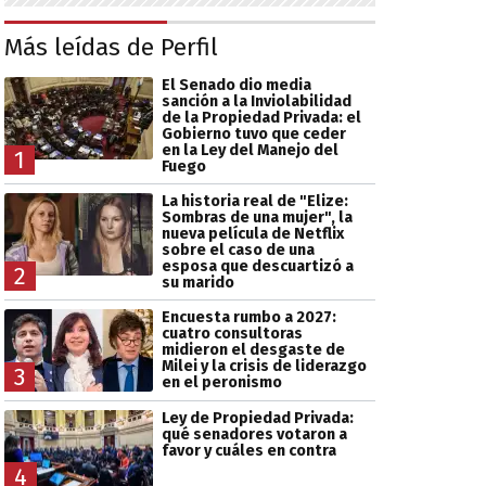
Más leídas de Perfil
El Senado dio media
sanción a la Inviolabilidad
de la Propiedad Privada: el
Gobierno tuvo que ceder
en la Ley del Manejo del
1
Fuego
La historia real de "Elize:
Sombras de una mujer", la
nueva película de Netflix
sobre el caso de una
esposa que descuartizó a
2
su marido
Encuesta rumbo a 2027:
cuatro consultoras
midieron el desgaste de
Milei y la crisis de liderazgo
3
en el peronismo
Ley de Propiedad Privada:
qué senadores votaron a
favor y cuáles en contra
4