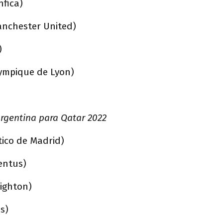
nfica)
nchester United)
)
ympique de Lyon)
rgentina para Qatar 2022
tico de Madrid)
entus)
righton)
is)