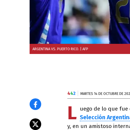
ARGENTINA VS. PUERTO RICO.
| AFP
4
4
2
MARTES 14 DE OCTUBRE DE 20
L
uego de lo que fue 
Selección Argentin
y, en un amistoso intern