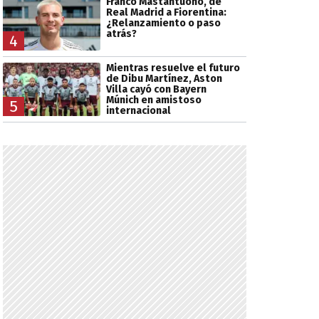
Franco Mastantuono, de
Real Madrid a Fiorentina:
¿Relanzamiento o paso
atrás?
4
Mientras resuelve el futuro
de Dibu Martínez, Aston
Villa cayó con Bayern
Múnich en amistoso
5
internacional