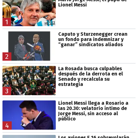
Lionel Messi
1
Caputo y Sturzenegger crean
un fondo para indemnizar y
“ganar” sindicatos aliados
2
La Rosada busca culpables
después de la derrota en el
Senado y recalcula su
estrategia
3
Lionel Messi llega a Rosario a
las 20.30: velatorio íntimo de
Jorge Messi, sin acceso al
público
4
Los aviones F 16 sobrevolarán