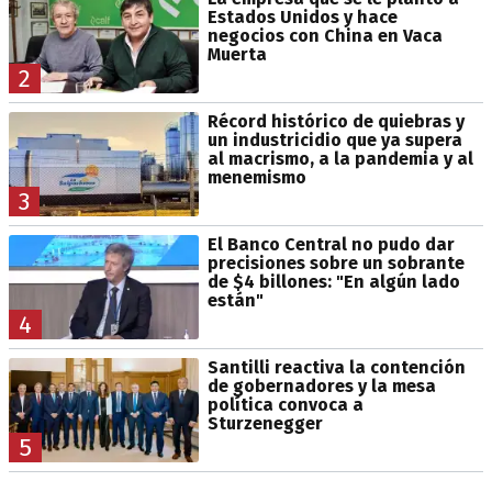
Estados Unidos y hace
negocios con China en Vaca
Muerta
2
Récord histórico de quiebras y
un industricidio que ya supera
al macrismo, a la pandemia y al
menemismo
3
El Banco Central no pudo dar
precisiones sobre un sobrante
de $4 billones: "En algún lado
están"
4
Santilli reactiva la contención
de gobernadores y la mesa
política convoca a
Sturzenegger
5