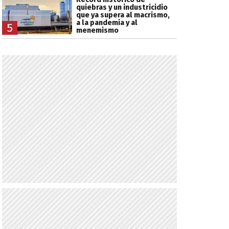
quiebras y un industricidio
que ya supera al macrismo,
a la pandemia y al
5
menemismo