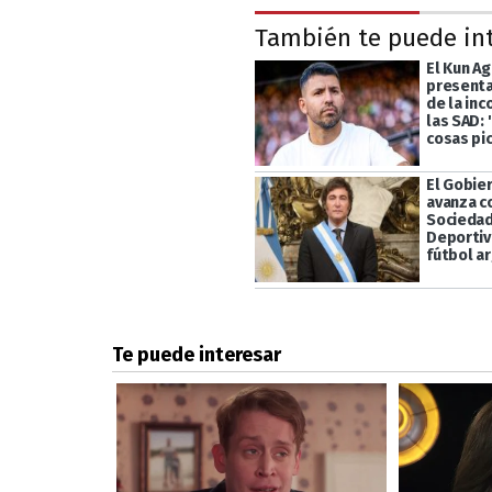
También te puede in
El Kun Ag
presenta
de la inc
las SAD: 
cosas pi
El Gobier
avanza c
Socieda
Deportiv
fútbol a