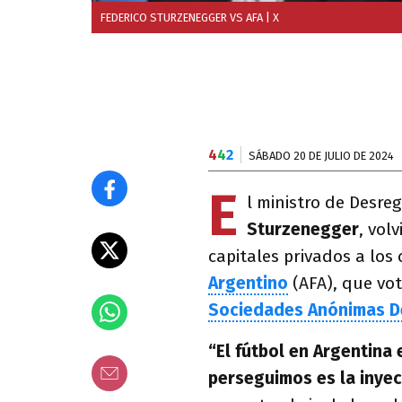
FEDERICO STURZENEGGER VS AFA
| X
4
4
2
SÁBADO 20 DE JULIO DE 2024
E
l ministro de Desre
Sturzenegger
, vol
capitales privados a los 
Argentino
(AFA), que vo
Sociedades Anónimas D
“El fútbol en Argentina 
perseguimos es la inyec