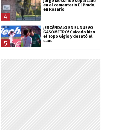
Jorge Messi fue sepultado
en el cementerio El Prado,
en Rosario
4
¡ESCÁNDALO EN EL NUEVO
GASÓMETRO! Caicedo hizo
el Topo Gigio y desató el
caos
5