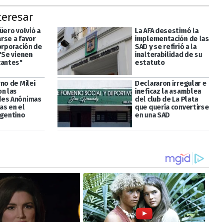
teresar
üero volvió a
La AFA desestimó la
rse a favor
implementación de las
orporación de
SAD y se refirió a la
"Se vienen
inalterabilidad de su
cantes"
estatuto
no de Milei
Declararon irregular e
on las
ineficaz la asamblea
des Anónimas
del club de La Plata
as en el
que quería convertirse
rgentino
en una SAD