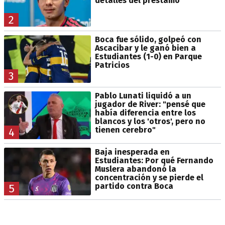
detalles del préstamo
2
Boca fue sólido, golpeó con
Ascacibar y le ganó bien a
Estudiantes (1-0) en Parque
Patricios
3
Pablo Lunati liquidó a un
jugador de River: "pensé que
había diferencia entre los
blancos y los 'otros', pero no
tienen cerebro"
4
Baja inesperada en
Estudiantes: Por qué Fernando
Muslera abandonó la
concentración y se pierde el
partido contra Boca
5