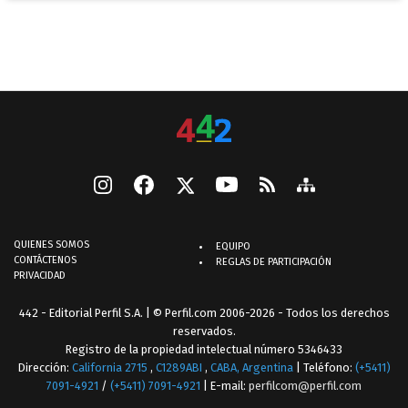
QUIENES SOMOS
EQUIPO
CONTÁCTENOS
REGLAS DE PARTICIPACIÓN
PRIVACIDAD
442 - Editorial Perfil S.A.
| © Perfil.com 2006-2026 - Todos los derechos
reservados.
Registro de la propiedad intelectual número 5346433
Dirección:
California 2715
,
C1289ABI
,
CABA, Argentina
| Teléfono:
(+5411)
7091-4921
/
(+5411) 7091-4921
| E-mail:
perfilcom@perfil.com