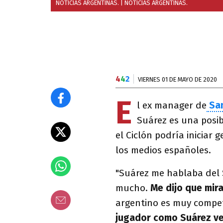
NOTICIAS ARGENTINAS.
| NOTICIAS ARGENTINAS.
4
4
2
VIERNES 01 DE MAYO DE 2020
E
l ex manager de
San
Suárez es una posi
el Ciclón podría iniciar 
los medios españoles.
"Suárez me hablaba del 
mucho.
Me dijo que mira
argentino es muy compet
jugador como Suárez v