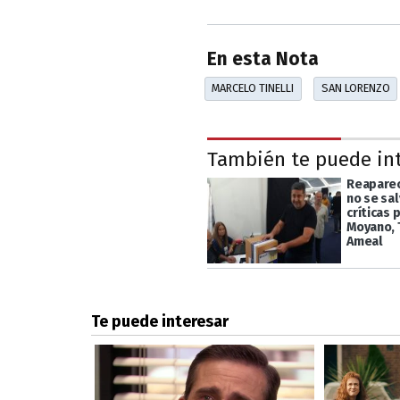
En esta Nota
MARCELO TINELLI
SAN LORENZO
También te puede in
Reapareci
no se sal
críticas 
Moyano, T
Ameal