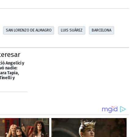
SAN LORENZO DE ALMAGRO
LUIS SUÁREZ
BARCELONA
teresar
ó Angelici y
vó nadie:
para Tapia,
inelli y