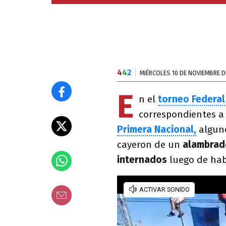
4
4
2
MIÉRCOLES 10 DE NOVIEMBRE D
E
n el
torneo Federal
correspondientes a
Primera Nacional,
algun
cayeron de un
alambra
internados
luego de hab