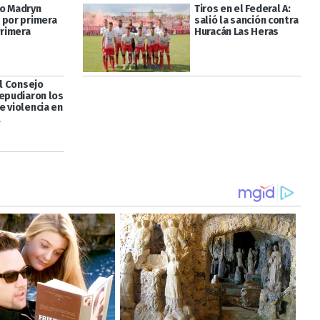
o Madryn
Tiros en el Federal A:
 por primera
salió la sanción contra
Primera
Huracán Las Heras
el Consejo
repudiaron los
e violencia en