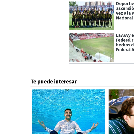
Deportiv
ascendió
vez a la 
Nacional
La AFA y 
Federal 
hechos d
Federal A