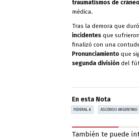
traumatismos de cráne
médica.
Tras la demora que duró
incidentes
que sufriero
finalizó con una contu
Pronunciamiento
que si
segunda división
del fú
En esta Nota
FEDERAL A
ASCENSO ARGENTINO
También te puede in