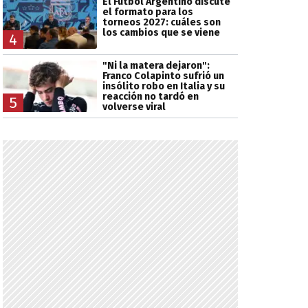
El Fútbol Argentino discute
el formato para los
torneos 2027: cuáles son
los cambios que se viene
4
"Ni la matera dejaron":
Franco Colapinto sufrió un
insólito robo en Italia y su
reacción no tardó en
5
volverse viral