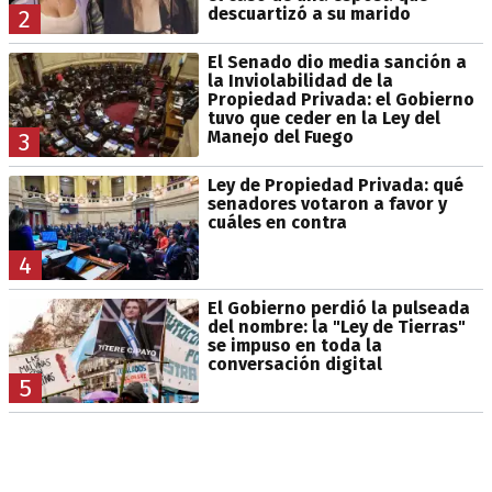
descuartizó a su marido
2
El Senado dio media sanción a
la Inviolabilidad de la
Propiedad Privada: el Gobierno
tuvo que ceder en la Ley del
Manejo del Fuego
3
Ley de Propiedad Privada: qué
senadores votaron a favor y
cuáles en contra
4
El Gobierno perdió la pulseada
del nombre: la "Ley de Tierras"
se impuso en toda la
conversación digital
5