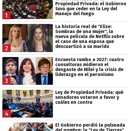
Propiedad Privada: el Gobierno
tuvo que ceder en la Ley del
Manejo del Fuego
1
La historia real de "Elize:
Sombras de una mujer", la
nueva película de Netflix sobre
el caso de una esposa que
descuartizó a su marido
2
Encuesta rumbo a 2027: cuatro
consultoras midieron el
desgaste de Milei y la crisis de
liderazgo en el peronismo
3
Ley de Propiedad Privada: qué
senadores votaron a favor y
cuáles en contra
4
El Gobierno perdió la pulseada
del nombre: la "Ley de Tierras"