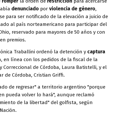
e
romper
la orden de
restricción
para acercarse
había
denunciado
por
violencia de género
,
 para ser notificado de la elevación a juicio de
ado al país norteamericano para participar del
Ohio, reservado para mayores de 50 años y con
 en premios.
 Mónica Traballini ordenó la detención y
captura
, en línea con los pedidos de la fiscal de la
y Correccional de Córdoba, Laura Batistelli, y el
ar de Córdoba, Cristian Griffi.
tado de regresar" a territorio argentino "porque
ien pueda volver lo hará", aunque reclamó
iento de la libertad" del golfista, según
 Nación.