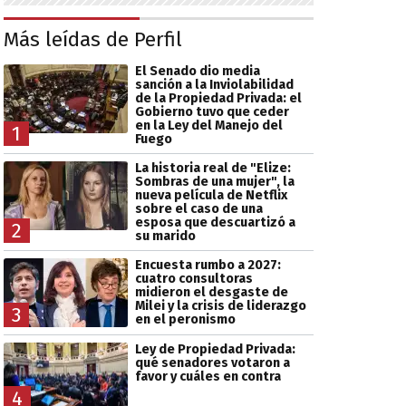
Más leídas de Perfil
El Senado dio media
sanción a la Inviolabilidad
de la Propiedad Privada: el
Gobierno tuvo que ceder
en la Ley del Manejo del
1
Fuego
La historia real de "Elize:
Sombras de una mujer", la
nueva película de Netflix
sobre el caso de una
esposa que descuartizó a
2
su marido
Encuesta rumbo a 2027:
cuatro consultoras
midieron el desgaste de
Milei y la crisis de liderazgo
3
en el peronismo
Ley de Propiedad Privada:
qué senadores votaron a
favor y cuáles en contra
4