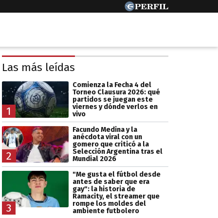
Las más leídas
Comienza la Fecha 4 del
Torneo Clausura 2026: qué
partidos se juegan este
viernes y dónde verlos en
1
vivo
Facundo Medina y la
anécdota viral con un
gomero que criticó a la
Selección Argentina tras el
2
Mundial 2026
"Me gusta el fútbol desde
antes de saber que era
gay": la historia de
Ramacity, el streamer que
rompe los moldes del
3
ambiente futbolero