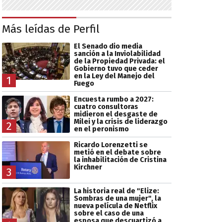
Más leídas de Perfil
El Senado dio media
sanción a la Inviolabilidad
de la Propiedad Privada: el
Gobierno tuvo que ceder
en la Ley del Manejo del
1
Fuego
Encuesta rumbo a 2027:
cuatro consultoras
midieron el desgaste de
Milei y la crisis de liderazgo
2
en el peronismo
Ricardo Lorenzetti se
metió en el debate sobre
la inhabilitación de Cristina
Kirchner
3
La historia real de "Elize:
Sombras de una mujer", la
nueva película de Netflix
sobre el caso de una
esposa que descuartizó a