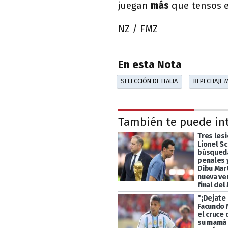
juegan
más
que tensos 
NZ / FMZ
En esta Nota
SELECCIÓN DE ITALIA
REPECHAJE 
También te puede in
Tres les
Lionel Sc
búsqueda
penales y
Dibu Mart
nueva ve
final del
"¡Dejate 
Facundo 
el cruce 
su mamá 