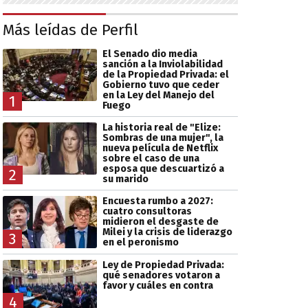
Más leídas de Perfil
El Senado dio media
sanción a la Inviolabilidad
de la Propiedad Privada: el
Gobierno tuvo que ceder
en la Ley del Manejo del
1
Fuego
La historia real de "Elize:
Sombras de una mujer", la
nueva película de Netflix
sobre el caso de una
esposa que descuartizó a
2
su marido
Encuesta rumbo a 2027:
cuatro consultoras
midieron el desgaste de
Milei y la crisis de liderazgo
3
en el peronismo
Ley de Propiedad Privada:
qué senadores votaron a
favor y cuáles en contra
4