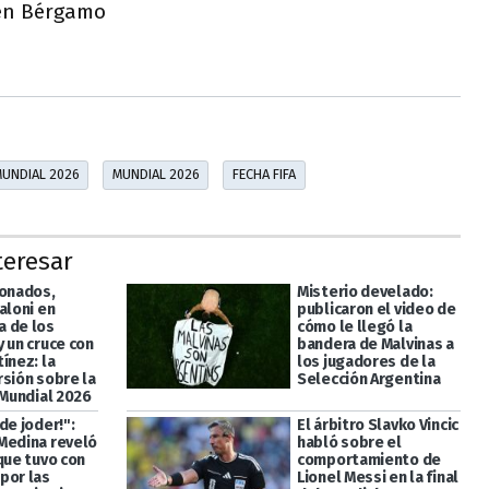
en Bérgamo
MUNDIAL 2026
MUNDIAL 2026
FECHA FIFA
teresar
ionados,
Misterio develado:
aloni en
publicaron el video de
 de los
cómo le llegó la
 un cruce con
bandera de Malvinas a
ínez: la
los jugadores de la
rsión sobre la
Selección Argentina
 Mundial 2026
de joder!":
El árbitro Slavko Vincic
Medina reveló
habló sobre el
que tuvo con
comportamiento de
por las
Lionel Messi en la final