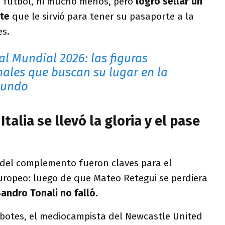
e fútbol, ni mucho menos, pero
logró sellar un
rte
que le sirvió para tener su pasaporte a la
es.
al Mundial 2026: las figuras
nales que buscan su lugar en la
Mundo
talia se llevó la gloria y el pase
 del complemento fueron claves para el
uropeo: luego de que Mateo Retegui se perdiera
andro Tonali no falló.
ebotes, el mediocampista del Newcastle United