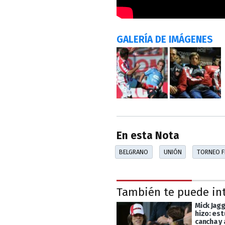
GALERÍA DE IMÁGENES
En esta Nota
BELGRANO
UNIÓN
TORNEO F
También te puede in
Mick Jagg
hizo: est
cancha y