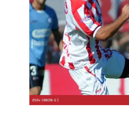
0504-UNION-G
|