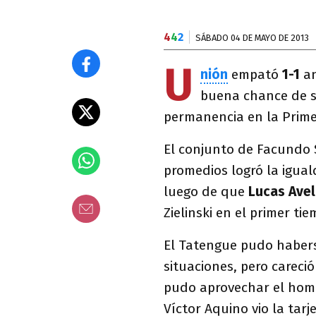
4
4
2
SÁBADO 04 DE MAYO DE 2013
U
nión
empató
1-1
a
buena chance de s
permanencia en la Prime
El conjunto de Facundo 
promedios logró la igua
luego de que
Lucas Ave
Zielinski en el primer tie
El Tatengue pudo habers
situaciones, pero careci
pudo aprovechar el hom
Víctor Aquino vio la tarje