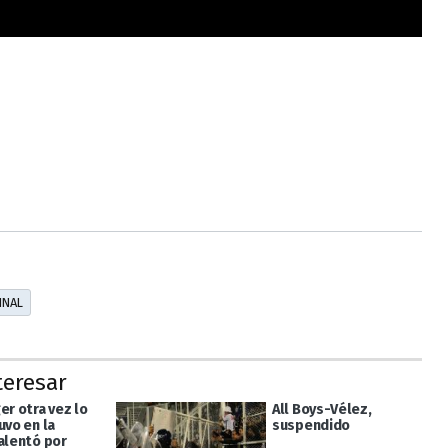
INAL
teresar
er otra vez lo
All Boys-Vélez,
uvo en la
suspendido
 alentó por