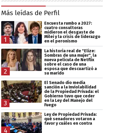
Más leídas de Perfil
Encuesta rumbo a 2027:
cuatro consultoras
midieron el desgaste de
Milei y la crisis de liderazgo
1
en el peronismo
La historia real de "Elize:
Sombras de una mujer", la
nueva película de Netflix
sobre el caso de una
esposa que descuartizó a
2
su marido
El Senado dio media
sanción a la Inviolabilidad
de la Propiedad Privada: el
Gobierno tuvo que ceder
en la Ley del Manejo del
3
Fuego
Ley de Propiedad Privada:
qué senadores votaron a
favor y cuáles en contra
4