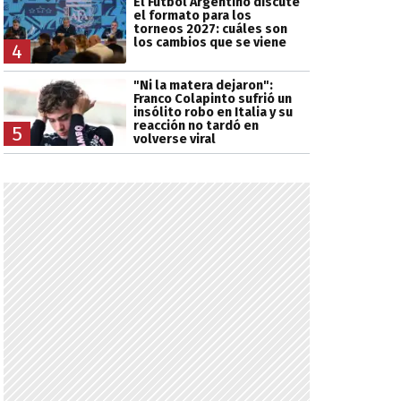
El Fútbol Argentino discute
el formato para los
torneos 2027: cuáles son
los cambios que se viene
4
"Ni la matera dejaron":
Franco Colapinto sufrió un
insólito robo en Italia y su
reacción no tardó en
5
volverse viral