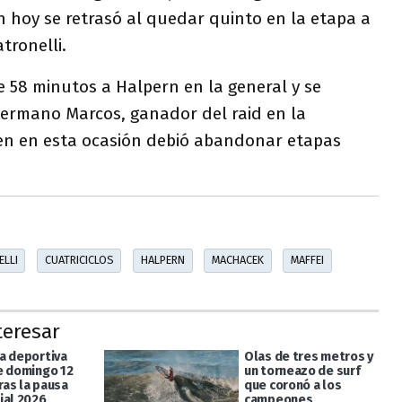
 hoy se retrasó al quedar quinto en la etapa a
tronelli.
de 58 minutos a Halpern en la general y se
hermano Marcos, ganador del raid en la
en en esta ocasión debió abandonar etapas
ELLI
CUATRICICLOS
HALPERN
MACHACEK
MAFFEI
teresar
a deportiva
Olas de tres metros y
e domingo 12
un torneazo de surf
tras la pausa
que coronó a los
ial 2026
campeones