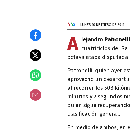
4
4
2
LUNES 10 DE ENERO DE 2011
A
lejandro Patronelli
cuatriciclos del Ra
octava etapa disputada 
Patronelli, quien ayer 
aprovechó un desafort
al recorrer los 508 kiló
minutos y 2 segundos m
quien sigue recuperando 
clasificación general.
En medio de ambos, en e