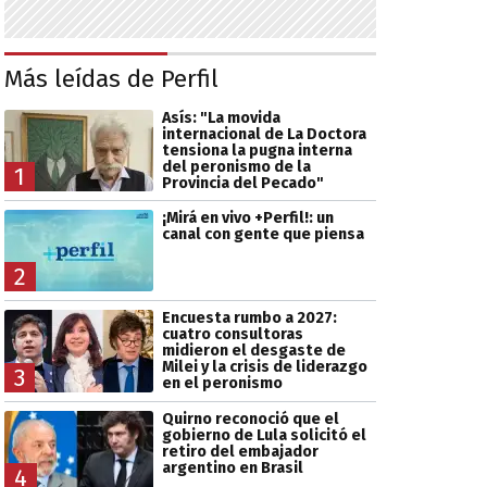
Más leídas de Perfil
Asís: "La movida
internacional de La Doctora
tensiona la pugna interna
del peronismo de la
1
Provincia del Pecado"
¡Mirá en vivo +Perfil!: un
canal con gente que piensa
2
Encuesta rumbo a 2027:
cuatro consultoras
midieron el desgaste de
Milei y la crisis de liderazgo
3
en el peronismo
Quirno reconoció que el
gobierno de Lula solicitó el
retiro del embajador
argentino en Brasil
4