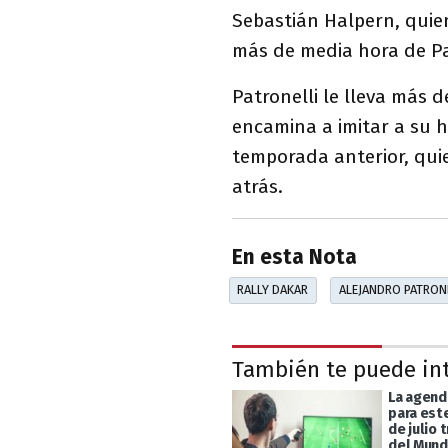
Sebastián Halpern, quien
más de media hora de Pa
Patronelli le lleva más 
encamina a imitar a su 
temporada anterior, qui
atrás.
En esta Nota
RALLY DAKAR
ALEJANDRO PATRON
También te puede in
La agend
para est
de julio 
del Mund