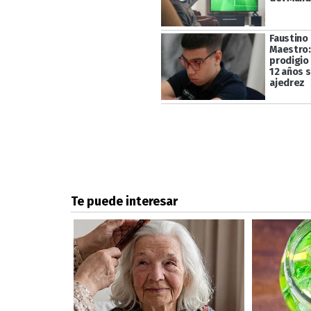
Faustino
Maestro:
prodigio
12 años 
ajedrez