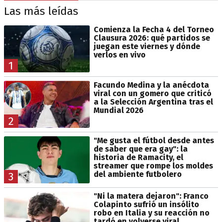
Las más leídas
Comienza la Fecha 4 del Torneo
Clausura 2026: qué partidos se
juegan este viernes y dónde
verlos en vivo
1
Facundo Medina y la anécdota
viral con un gomero que criticó
a la Selección Argentina tras el
Mundial 2026
2
"Me gusta el fútbol desde antes
de saber que era gay": la
historia de Ramacity, el
streamer que rompe los moldes
del ambiente futbolero
3
"Ni la matera dejaron": Franco
Colapinto sufrió un insólito
robo en Italia y su reacción no
tardó en volverse viral