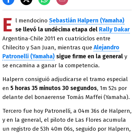
E
l mendocino
Sebastián Halpern (Yamaha)
se llevó la undécima etapa del
Rally Dakar
Argentina-Chile 2011 en cuatriciclos entre
Chilecito y San Juan, mientras que
Alejandro
Patronelli (Yamaha)
sigue firme en la general
y
se encamina a ganar la competencia.
Halpern consiguió adjudicarse el tramo especial
en
5 horas 35 minutos 30 segundos
, 1m 52s por
delante del bonaerense Tomás Maffei (Yamaha).
Tercero fue hoy Patronelli, a 04m 36s de Halpern,
y en la general, el piloto de Las Flores acumula
un registro de 53h 40m 06s, seguido por Halpern,