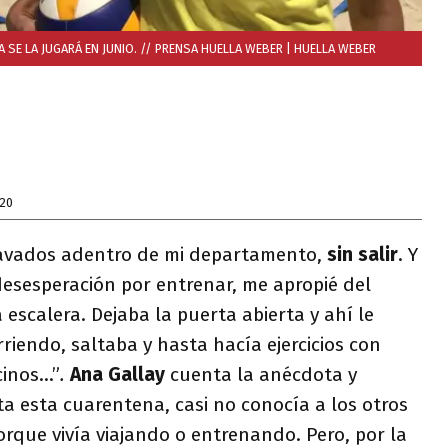
CA SE LA JUGARÁ EN JUNIO. // PRENSA HUELLA WEBER
| HUELLA WEBER
020
avados adentro de mi departamento,
sin salir
. Y
desesperación por entrenar, me apropié del
la escalera. Dejaba la puerta abierta y ahí le
rriendo, saltaba y hasta hacía ejercicios con
cinos…”
.
Ana Gallay
cuenta la anécdota y
a esta cuarentena, casi no conocía a los otros
porque vivía viajando o entrenando. Pero, por la