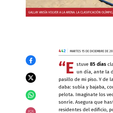
GALLAY ANSÍA VOLVER A LA ARENA. LA CLASIFICACIÓN OLÍMPI
4
4
2
MARTES 15 DE DICIEMBRE DE 2
“E
stuve
85 días
cl
un día, ante la 
pasillo de mi piso. Y de 
daba: subía y bajaba, co
pelota. Imaginate los ve
sonríe. Asegura que hast
residentes del edificio, 