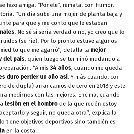
se hizo amiga.
“
Ponele”, remata, con humor,
toria. “Un día sube una mujer de planta baja y
gunté para qué y me contó que le estaban
males
. No sé si sería verdad o no, yo creo que lo
 ruidos (se ríe). Por lo pronto estuve algunos
 miedito que me agarró”
,
detalla la
mejor
 del país
, quien luego se terminó mudando a
preparación. “A mis
34 años
, cuando me queda
es duro perder un año así
. Y más cuando, con
ero de dupla) arrancamos de cero en 2018 y este
ara medirnos con las mejores. Encima, cuando
na
lesión en el hombro
de la que recién estoy
aceptarlo y seguir, no queda otra”
,
explica la
lo tiene objetivos deportivos sino también es
ria
en la costa.