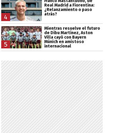
Franco Mastantuono, de
Real Madrid a Fiorentina:
¿Relanzamiento o paso
atrás?
4
Mientras resuelve el futuro
de Dibu Martínez, Aston
Villa cayó con Bayern
Múnich en amistoso
5
internacional