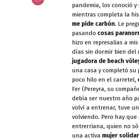
pandemia, los conoció y 
mientras completa la his
me pide carbón
. Le pre
pasando
cosas paranor
hizo en represalias a mis
días sin dormir bien del
jugadora de beach vóley
una casa y completó su 
poco hilo en el carretel,
Fer (Pereyra, su compañ
debía ser nuestro año p
volví a entrenar, tuve u
volviendo. Pero hay que 
entrerriana, quien no só
una activa
mujer solida