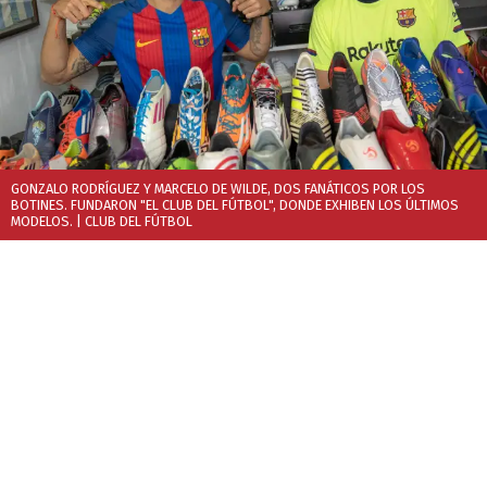
GONZALO RODRÍGUEZ Y MARCELO DE WILDE, DOS FANÁTICOS POR LOS
BOTINES. FUNDARON "EL CLUB DEL FÚTBOL", DONDE EXHIBEN LOS ÚLTIMOS
MODELOS.
| CLUB DEL FÚTBOL