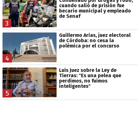
Condenado por drogas y robo,
cuando salió de prisión fue
becario municipal y empleado
de Senaf
3
Guillermo Arias, juez electoral
de Córdoba: no cesa la
polémica por el concurso
4
Luis Juez sobre la Ley de
Tierras: "Es una pelea que
perdimos, no fuimos
inteligentes"
5