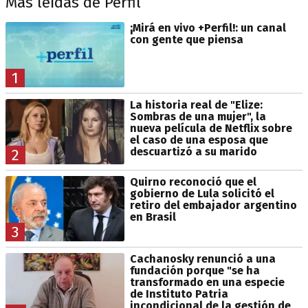
Más leídas de Perfil
¡Mirá en vivo +Perfil!: un canal
con gente que piensa
1
La historia real de "Elize:
Sombras de una mujer", la
nueva película de Netflix sobre
el caso de una esposa que
descuartizó a su marido
2
Quirno reconoció que el
gobierno de Lula solicitó el
retiro del embajador argentino
en Brasil
3
Cachanosky renunció a una
fundación porque "se ha
transformado en una especie
de Instituto Patria
incondicional de la gestión de