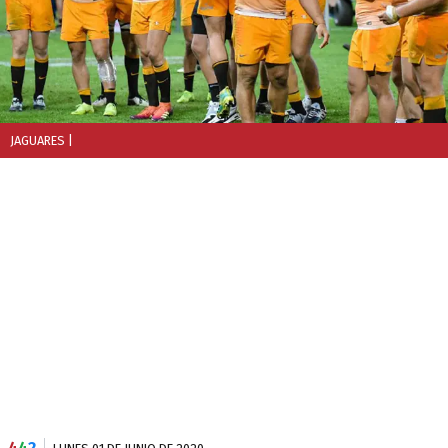
JAGUARES
|
4
4
2