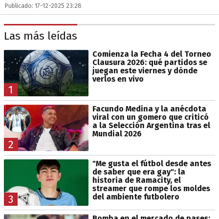
Publicado: 17-12-2025 23:28
Las más leídas
Comienza la Fecha 4 del Torneo
Clausura 2026: qué partidos se
juegan este viernes y dónde
verlos en vivo
1
Facundo Medina y la anécdota
viral con un gomero que criticó
a la Selección Argentina tras el
Mundial 2026
2
"Me gusta el fútbol desde antes
de saber que era gay": la
historia de Ramacity, el
streamer que rompe los moldes
del ambiente futbolero
3
Bomba en el mercado de pases: