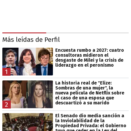
Más leídas de Perfil
Encuesta rumbo a 2027: cuatro
consultoras midieron el
desgaste de Milei y la crisis de
liderazgo en el peronismo
1
La historia real de "Elize:
Sombras de una mujer", la
nueva película de Netflix sobre
el caso de una esposa que
descuartizó a su marido
2
El Senado dio media sanción a
la Inviolabilidad de la
Propiedad Privada: el Gobierno
tuvo que ceder en la Ley del