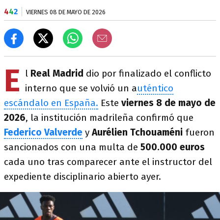
4
4
2
VIERNES 08 DE MAYO DE 2026
E
l
Real Madrid
dio por finalizado el conflicto
interno que se volvió un a
uténtico
escándalo en España.
Este
viernes 8 de mayo de
2026
, la institución madrileña confirmó que
Federico Valverde
y
Aurélien Tchouaméni
fueron
sancionados con una multa de
500.000 euros
cada uno tras comparecer ante el instructor del
expediente disciplinario abierto ayer.